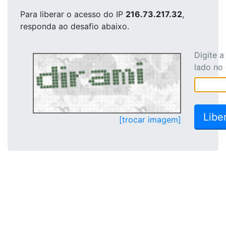
Para liberar o acesso
do IP
216.73.217.32
,
responda ao desafio abaixo.
Digite 
lado no
[trocar imagem]