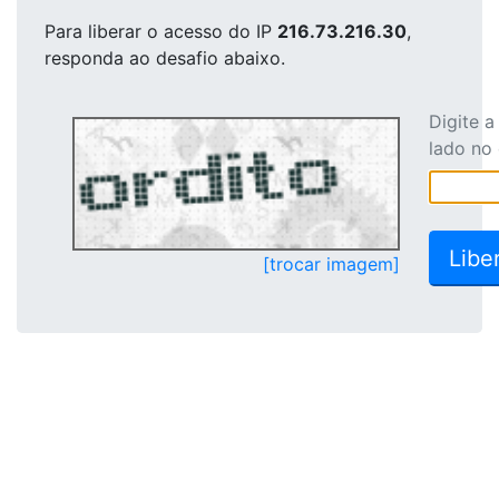
Para liberar o acesso
do IP
216.73.216.30
,
responda ao desafio abaixo.
Digite 
lado no
[trocar imagem]