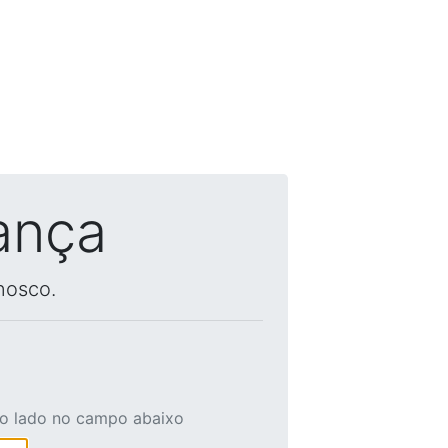
ança
nosco.
ao lado no campo abaixo