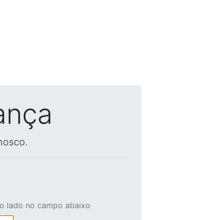
ança
nosco.
ao lado no campo abaixo