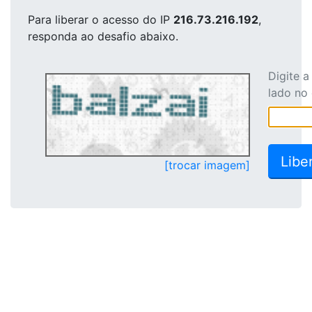
Para liberar o acesso
do IP
216.73.216.192
,
responda ao desafio abaixo.
Digite 
lado no
[trocar imagem]