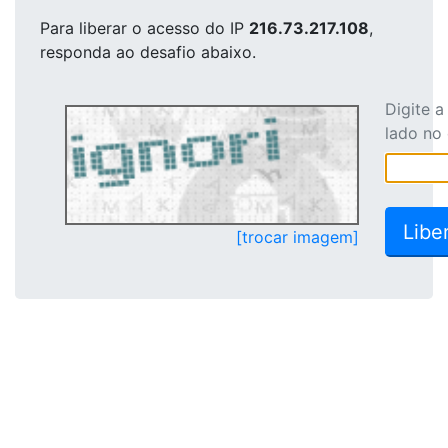
Para liberar o acesso
do IP
216.73.217.108
,
responda ao desafio abaixo.
Digite 
lado no
[trocar imagem]