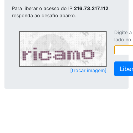
Para liberar o acesso
do IP
216.73.217.112
,
responda ao desafio abaixo.
Digite 
lado no
[trocar imagem]