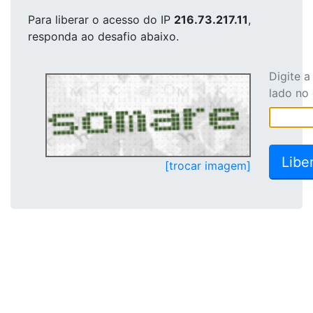
Para liberar o acesso
do IP
216.73.217.11
,
responda ao desafio abaixo.
Digite 
lado no
[trocar imagem]