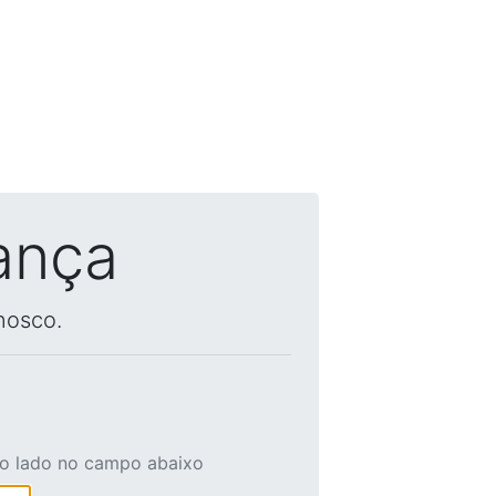
ança
nosco.
ao lado no campo abaixo