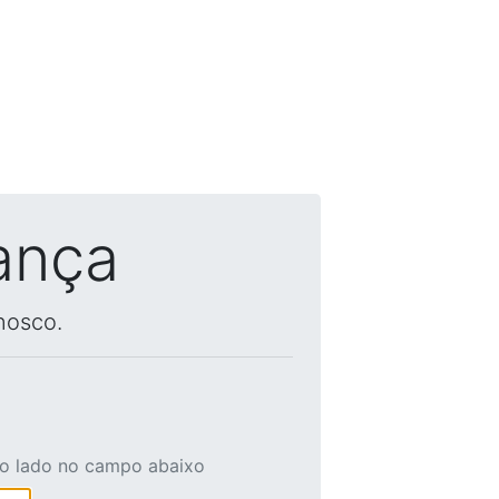
ança
nosco.
ao lado no campo abaixo