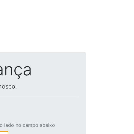
ança
nosco.
ao lado no campo abaixo