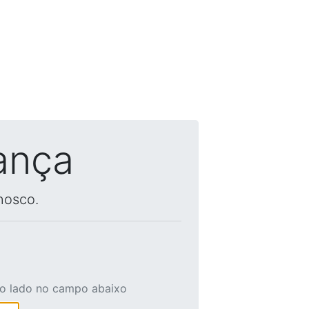
ança
nosco.
ao lado no campo abaixo