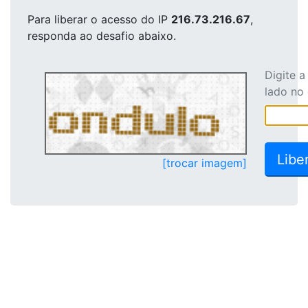
Para liberar o acesso
do IP
216.73.216.67
,
responda ao desafio abaixo.
Digite 
lado no
[trocar imagem]