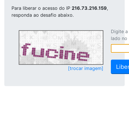
Para liberar o acesso
do IP
216.73.216.159
,
responda ao desafio abaixo.
Digite 
lado no
[trocar imagem]