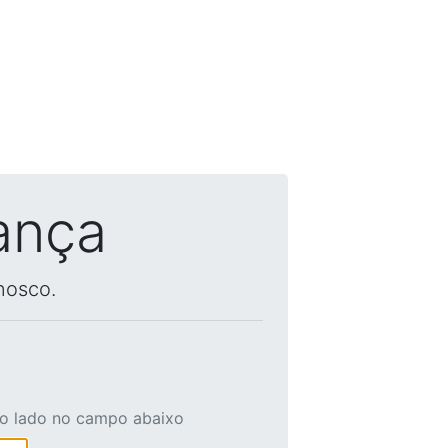
ança
nosco.
ao lado no campo abaixo