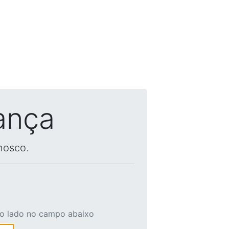
ança
nosco.
ao lado no campo abaixo