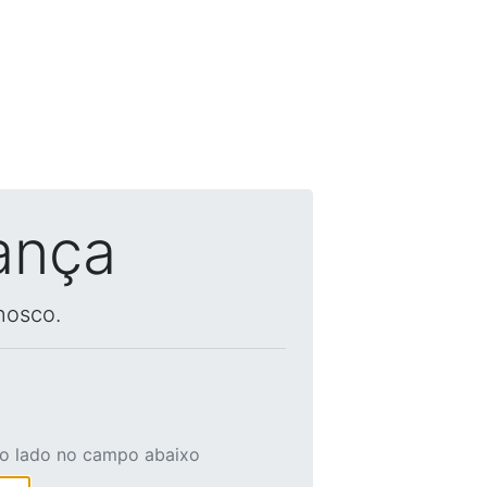
ança
nosco.
ao lado no campo abaixo