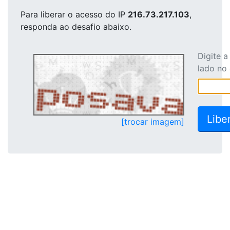
Para liberar o acesso
do IP
216.73.217.103
,
responda ao desafio abaixo.
Digite 
lado no
[trocar imagem]