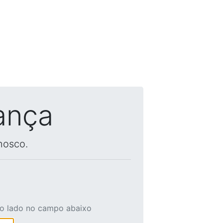
ança
nosco.
ao lado no campo abaixo