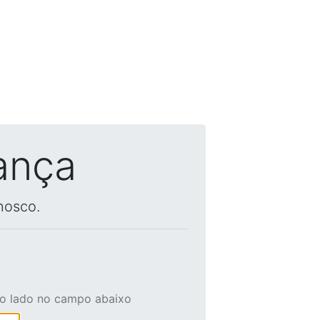
ança
nosco.
ao lado no campo abaixo