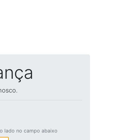
ança
nosco.
ao lado no campo abaixo