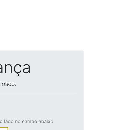
ança
nosco.
ao lado no campo abaixo