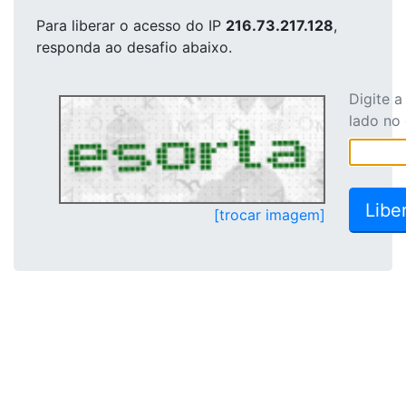
Para liberar o acesso
do IP
216.73.217.128
,
responda ao desafio abaixo.
Digite 
lado no
[trocar imagem]